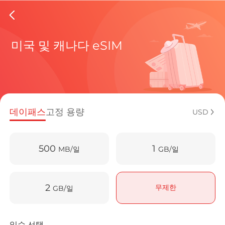
Canada 
미국 및 캐나다 eSIM
현재 목적
데이패스
고정 용량
USD
eSIM을 
500
1
MB/일
GB/일
2
무제한
GB/일
Canada에서
일수 선택