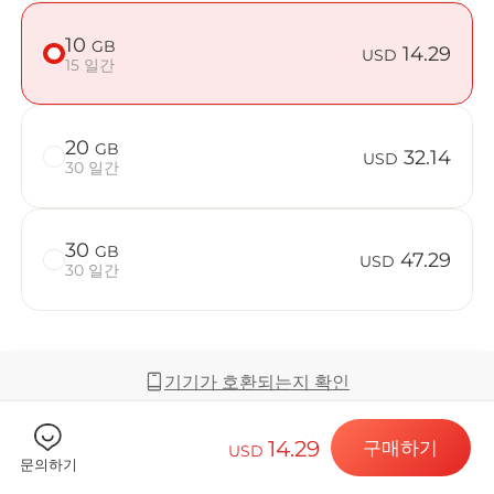
10
GB
14.29
USD
15 일간
Billion C
20
GB
32.14
USD
30 일간
목적지 및 데
30
GB
47.29
USD
30 일간
eSIM 설치하
기기가 호환되는지 확인
데이터 요금제
14.29
구매하기
USD
커버리지 및 네트워크
문의하기