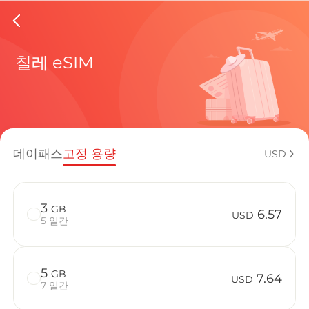
Chile e
칠레 eSIM
현재 목적
데이패스
고정 용량
USD
eSIM을 
3
GB
6.57
USD
5 일간
5
GB
Chile에서 
7.64
USD
7 일간