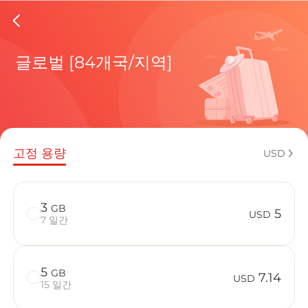
Columbi
글로벌 [84개국/지역]
현재 목적
고정 용량
USD
eSIM을 
3
GB
5
USD
7 일간
5
GB
Columbia
7.14
USD
15 일간