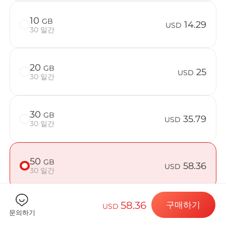
10
GB
14.29
USD
30 일간
Billion 
20
GB
25
USD
30 일간
목적지 및 데
30
GB
35.79
USD
30 일간
eSIM 설치하
50
GB
58.36
USD
30 일간
데이터 요금제
58.36
구매하기
USD
문의하기
기기가 호환되는지 확인