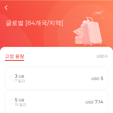
Costa R
글로벌 [84개국/지역]
현재 목적
고정 용량
USD
eSIM을 
3
GB
5
USD
7 일간
5
GB
Costa Ri
7.14
USD
15 일간