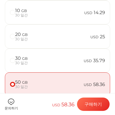
10
GB
14.29
USD
30 일간
Billion 
20
GB
25
USD
30 일간
목적지 및 데
30
GB
35.79
USD
30 일간
eSIM 설치하
50
GB
58.36
USD
30 일간
데이터 요금제
58.36
구매하기
USD
문의하기
기기가 호환되는지 확인