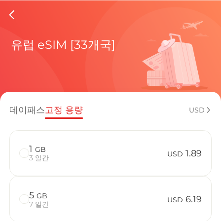
Croatia
유럽 eSIM [33개국]
현재 목적
데이패스
고정 용량
USD
eSIM을 
1
GB
1.89
USD
3 일간
5
GB
Croatia에
6.19
USD
7 일간