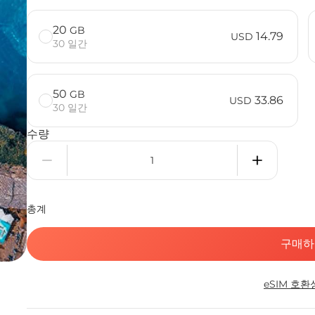
20
GB
14.79
USD
30 일간
50
GB
33.86
USD
30 일간
수량
총계
구매하
eSIM 호환