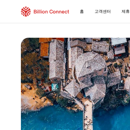
홈
고객센터
제휴
Croatia eSIM
현재 목적지가 포함된 지역 요금제
eSIM을 즐기는 방법
Croatia에서 Billion Connect eSIM을 
Billion Connect 발칸 eSIM [11개국] FAQ
목적지 및 데이터 요금제 선택
eSIM 설치하기
데이터 요금제 즐기기
안정적인 인터넷 연결
로밍 비용 절감
24/7 고객 서비스
쉬운 설치 방법
국내 전화번호 그대로 유지