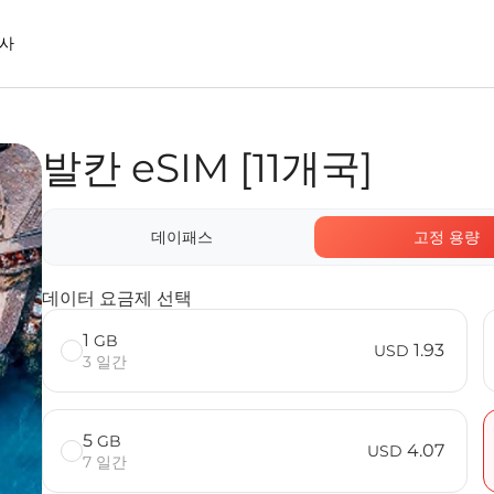
사
발칸 eSIM [11개국]
사용할 때의 장점
데이패스
고정 용량
데이터 요금제 선택
1
GB
1.93
USD
3 일간
5
GB
4.07
USD
7 일간