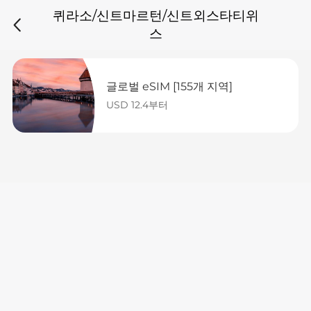
퀴라소/신트마르턴/신트외스타티위
스
글로벌 eSIM [155개 지역]
USD 12.4부터