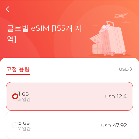
Democra
글로벌 eSIM [155개 지
역]
현재 목적
고정 용량
USD
eSIM을 
1
GB
12.4
USD
3 일간
5
GB
Democrati
47.92
USD
7 일간