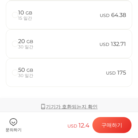
10
GB
64.38
USD
15 일간
Billion C
20
GB
132.71
USD
30 일간
목적지 및 데
50
GB
175
USD
30 일간
eSIM 설치하
기기가 호환되는지 확인
데이터 요금제
12.4
구매하기
USD
커버리지 및 네트워크
문의하기