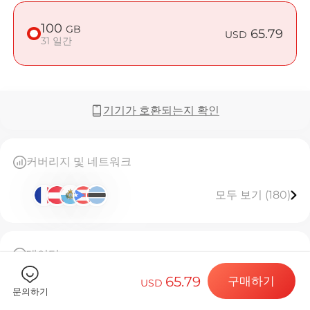
100
GB
65.79
USD
31 일간
Billion 
기기가 호환되는지 확인
목적지 및 데
커버리지 및 네트워크
모두 보기 (180)
eSIM 설치하
데이터
데이터 요금제
100GB 고속 데이터, 소진 후 128kbps 제한 무제한31
65.79
구매하기
일간 유효.
USD
문의하기
이 eSIM은 한 번만 설치할 수 있습니다