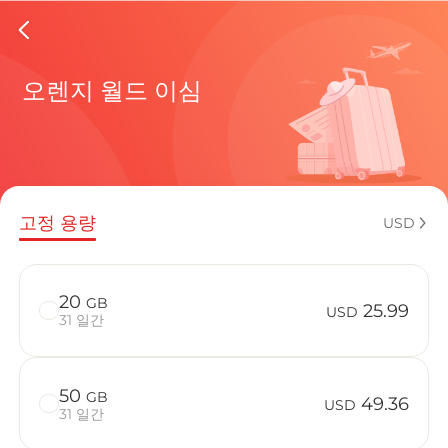
Dominic
오렌지 월드 이심
현재 목적
고정 용량
USD
eSIM을 
20
GB
25.99
USD
31 일간
50
GB
Dominica
49.36
USD
31 일간