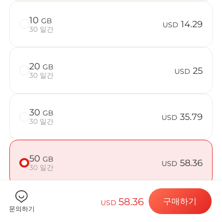
10
GB
14.29
USD
30 일간
Billion 
20
GB
25
USD
30 일간
목적지 및 데
30
GB
35.79
USD
30 일간
eSIM 설치하
50
GB
58.36
USD
30 일간
데이터 요금제
58.36
구매하기
USD
문의하기
기기가 호환되는지 확인