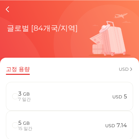
Egypt e
글로벌 [84개국/지역]
현재 목적
고정 용량
USD
eSIM을 
3
GB
5
USD
7 일간
5
GB
Egypt에서 
7.14
USD
15 일간