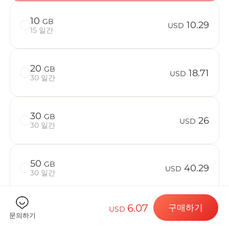
10
GB
10.29
USD
15 일간
Billion C
20
GB
18.71
USD
30 일간
목적지 및 데
30
GB
26
USD
30 일간
eSIM 설치하
50
GB
40.29
USD
30 일간
데이터 요금제
6.07
구매하기
USD
문의하기
기기가 호환되는지 확인