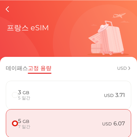
France 
프랑스 eSIM
현재 목적
데이패스
고정 용량
USD
eSIM을 
3
GB
3.71
USD
5 일간
5
GB
France에서
6.07
USD
7 일간