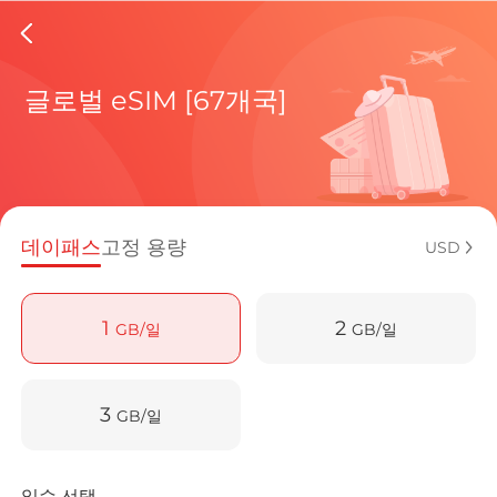
Ghana 
글로벌 eSIM [67개국]
현재 목적
데이패스
고정 용량
USD
eSIM을 
1
2
GB/일
GB/일
3
GB/일
Ghana에서 
일수 선택