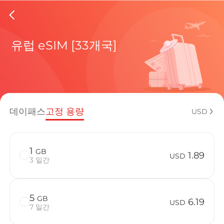
Greece 
유럽 eSIM [33개국]
현재 목적
데이패스
고정 용량
USD
eSIM을 
1
GB
1.89
USD
3 일간
5
GB
Greece에서
6.19
USD
7 일간