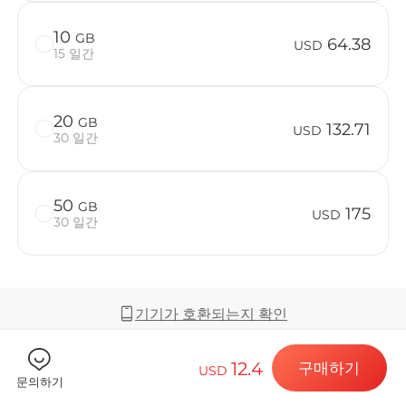
10
GB
64.38
USD
15 일간
Billion C
20
GB
132.71
USD
30 일간
목적지 및 데
50
GB
175
USD
30 일간
eSIM 설치하
기기가 호환되는지 확인
데이터 요금제
12.4
구매하기
USD
커버리지 및 네트워크
문의하기