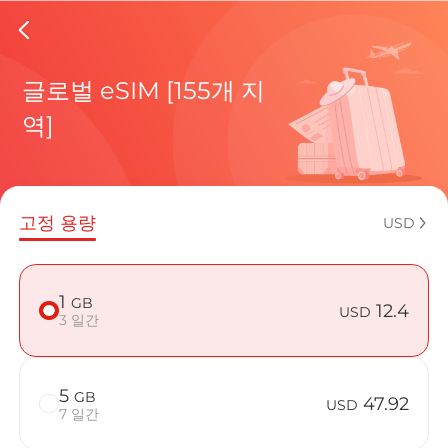
Guinea 
글로벌 eSIM [155개 지
역]
현재 목적
고정 용량
USD
eSIM을 
1
GB
12.4
USD
3 일간
5
GB
Guinea B
47.92
USD
7 일간