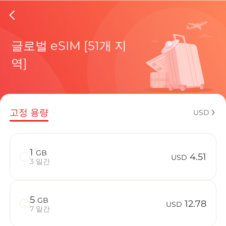
Isle Of
글로벌 eSIM [51개 지
역]
현재 목적
고정 용량
USD
eSIM을 
1
GB
4.51
USD
3 일간
5
GB
Isle Of 
12.78
USD
7 일간