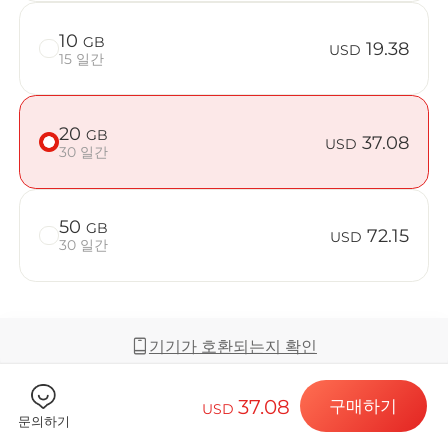
10
GB
19.38
USD
15 일간
Billion C
20
GB
37.08
USD
30 일간
목적지 및 데
50
GB
72.15
USD
30 일간
eSIM 설치하
기기가 호환되는지 확인
데이터 요금제
37.08
구매하기
USD
커버리지 및 네트워크
문의하기