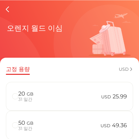
Isle Of
오렌지 월드 이심
현재 목적
고정 용량
USD
eSIM을 
20
GB
25.99
USD
31 일간
50
GB
Isle Of 
49.36
USD
31 일간