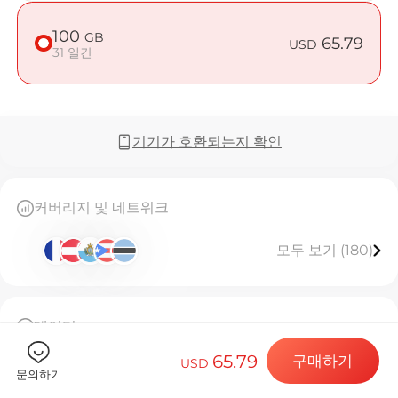
100
GB
65.79
USD
31 일간
Billion 
기기가 호환되는지 확인
목적지 및 데
커버리지 및 네트워크
모두 보기 (180)
eSIM 설치하
데이터
데이터 요금제
100GB 고속 데이터, 소진 후 128kbps 제한 무제한31
65.79
구매하기
일간 유효.
USD
문의하기
이 eSIM은 한 번만 설치할 수 있습니다