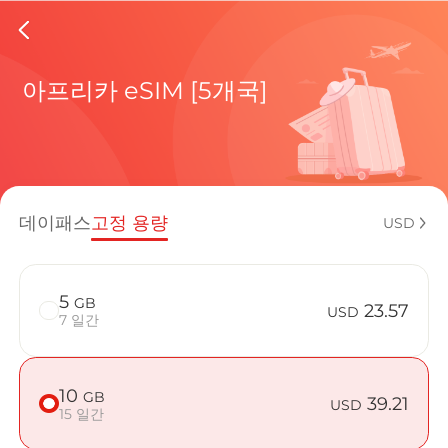
Kenya e
아프리카 eSIM [5개국]
현재 목적
데이패스
고정 용량
USD
eSIM을 
5
GB
23.57
USD
7 일간
10
GB
Kenya에서 
39.21
USD
15 일간