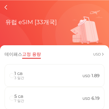
Liechten
유럽 eSIM [33개국]
현재 목적
데이패스
고정 용량
USD
eSIM을 
1
GB
1.89
USD
3 일간
5
GB
Liechtens
6.19
USD
7 일간