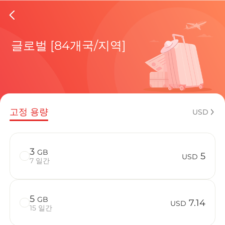
Liechten
글로벌 [84개국/지역]
현재 목적
고정 용량
USD
eSIM을 
3
GB
5
USD
7 일간
5
GB
Liechtens
7.14
USD
15 일간