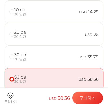
10
GB
14.29
USD
30 일간
Billion 
20
GB
25
USD
30 일간
목적지 및 데
30
GB
35.79
USD
30 일간
eSIM 설치하
50
GB
58.36
USD
30 일간
데이터 요금제
58.36
구매하기
USD
문의하기
기기가 호환되는지 확인