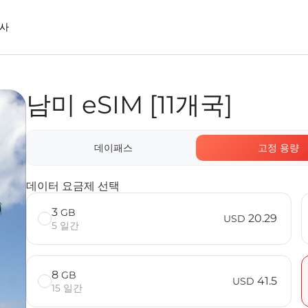
사
남미 eSIM [11개국]
onnect eSIM을 사용할 때의 장점
데이패스
고정 용량
데이터 요금제 선택
3
GB
20.29
USD
5 일간
8
GB
41.5
USD
15 일간