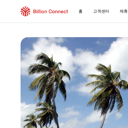
홈
고객센터
제휴
Martinique/Guadeloupe eSIM
현재 목적지가 포함된 지역 요금제
eSIM을 즐기는 방법
Martinique/Guadeloupe에서 Billion C
Billion Connect 남미 eSIM [11개국] FAQ
목적지 및 데이터 요금제 선택
eSIM 설치하기
데이터 요금제 즐기기
안정적인 인터넷 연결
로밍 비용 절감
24/7 고객 서비스
쉬운 설치 방법
국내 전화번호 그대로 유지