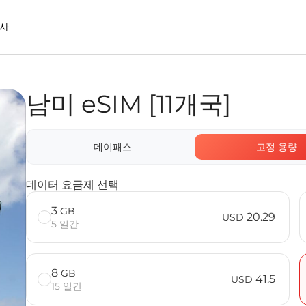
사
남미 eSIM [11개국]
onnect eSIM을 사용할 때의 장점
데이패스
고정 용량
데이터 요금제 선택
3
GB
20.29
USD
5 일간
8
GB
41.5
USD
15 일간