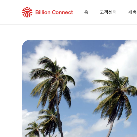
홈
고객센터
제휴
Martinique/Guadeloupe eSIM
현재 목적지가 포함된 지역 요금제
eSIM을 즐기는 방법
Martinique/Guadeloupe에서 Billion C
Billion Connect 남미 eSIM [11개국] FAQ
목적지 및 데이터 요금제 선택
eSIM 설치하기
데이터 요금제 즐기기
안정적인 인터넷 연결
로밍 비용 절감
24/7 고객 서비스
쉬운 설치 방법
국내 전화번호 그대로 유지