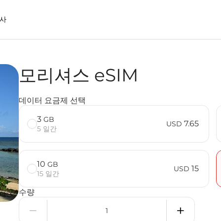
사
모리셔스 eSIM
을 사용할 때의 장점
데이터 요금제 선택
3
GB
7.65
USD
5 일간
10
GB
15
USD
15 일간
수량