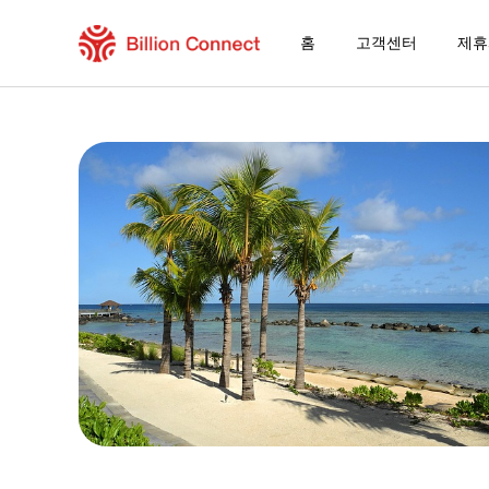
홈
고객센터
제휴
Mauritius eSIM
현재 목적지가 포함된 지역 요금제
eSIM을 즐기는 방법
Mauritius에서 Billion Connect eSIM
Billion Connect 모리셔스 eSIM FAQ
목적지 및 데이터 요금제 선택
eSIM 설치하기
데이터 요금제 즐기기
안정적인 인터넷 연결
로밍 비용 절감
24/7 고객 서비스
쉬운 설치 방법
국내 전화번호 그대로 유지