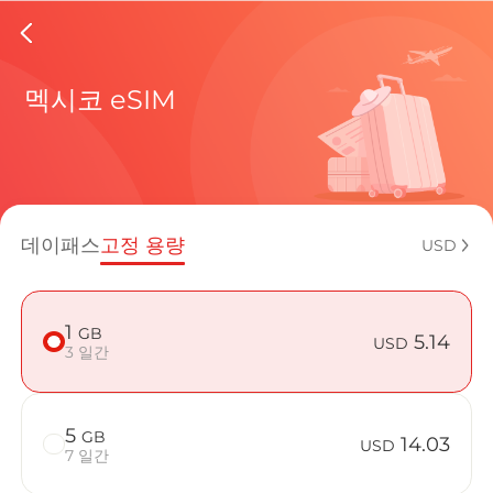
Mexico 
멕시코 eSIM
현재 목적
데이패스
고정 용량
USD
eSIM을 
1
GB
5.14
USD
3 일간
5
GB
Mexico에서
14.03
USD
7 일간