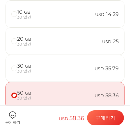
10
GB
14.29
USD
30 일간
Billion 
20
GB
25
USD
30 일간
목적지 및 데
30
GB
35.79
USD
30 일간
eSIM 설치하
50
GB
58.36
USD
30 일간
데이터 요금제
58.36
구매하기
USD
문의하기
기기가 호환되는지 확인