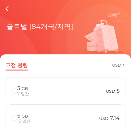
Mexico 
글로벌 [84개국/지역]
현재 목적
고정 용량
USD
eSIM을 
3
GB
5
USD
7 일간
5
GB
Mexico에서
7.14
USD
15 일간