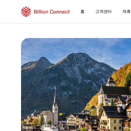
홈
고객센터
제휴
Moldova eSIM
현재 목적지가 포함된 지역 요금제
eSIM을 즐기는 방법
Moldova에서 Billion Connect eSIM을
Billion Connect 오렌지 월드 이심 FAQ
목적지 및 데이터 요금제 선택
eSIM 설치하기
데이터 요금제 즐기기
안정적인 인터넷 연결
로밍 비용 절감
24/7 고객 서비스
쉬운 설치 방법
국내 전화번호 그대로 유지