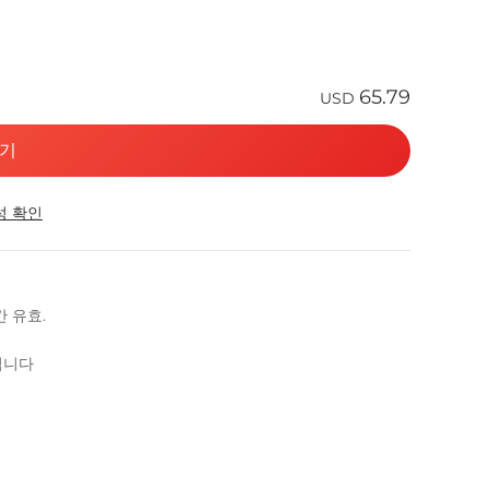
65.79
USD
기
성 확인
간 유효.
산됩니다