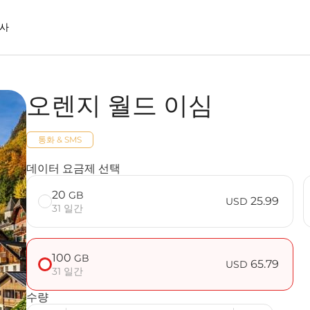
사
오렌지 월드 이심
 사용할 때의 장점
통화 & SMS
데이터 요금제 선택
20
GB
25.99
USD
31 일간
100
GB
65.79
USD
31 일간
수량