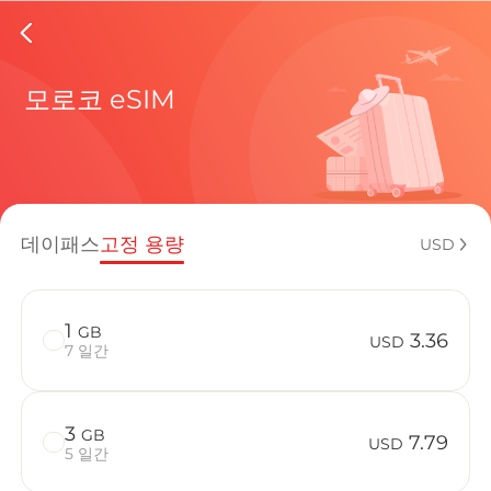
Morocco
모로코 eSIM
현재 목적
데이패스
고정 용량
USD
eSIM을 
1
GB
3.36
USD
7 일간
3
GB
Morocco에
7.79
USD
5 일간