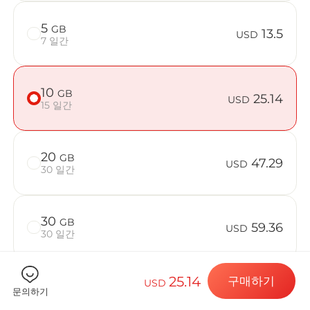
5
GB
13.5
USD
7 일간
Billion C
10
GB
25.14
USD
15 일간
목적지 및 데
20
GB
47.29
USD
30 일간
eSIM 설치하
30
GB
59.36
USD
30 일간
데이터 요금제
25.14
구매하기
USD
50
GB
92.43
문의하기
USD
30 일간