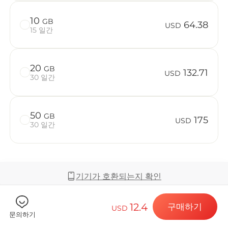
10
GB
64.38
USD
15 일간
Billion C
20
GB
132.71
USD
30 일간
목적지 및 데
50
GB
175
USD
30 일간
eSIM 설치하
기기가 호환되는지 확인
데이터 요금제
12.4
구매하기
USD
커버리지 및 네트워크
문의하기