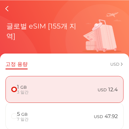
Niger e
글로벌 eSIM [155개 지
역]
현재 목적
고정 용량
USD
eSIM을 
1
GB
12.4
USD
3 일간
5
GB
Niger에서 
47.92
USD
7 일간