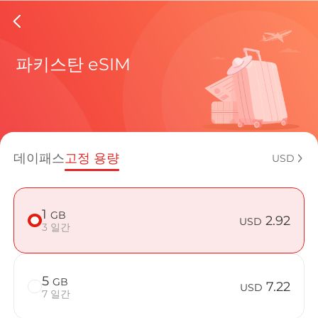
Pakista
파키스탄 eSIM
현재 목적
데이패스
고정 용량
USD
eSIM을 
1
GB
2.92
USD
3 일간
5
GB
Pakistan
7.22
USD
7 일간