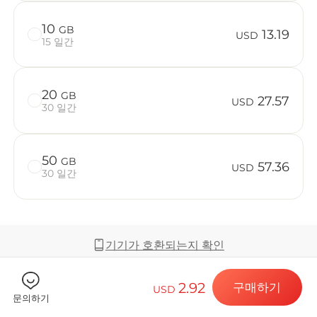
10
GB
13.19
USD
15 일간
Billion C
20
GB
27.57
USD
30 일간
목적지 및 데
50
GB
57.36
USD
30 일간
eSIM 설치하
기기가 호환되는지 확인
데이터 요금제
2.92
구매하기
USD
커버리지 및 네트워크
문의하기