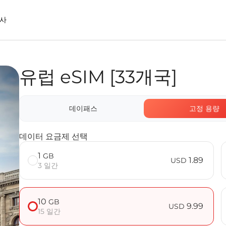
사
유럽 eSIM [33개국]
ect eSIM을 사용할 때의 장점
데이패스
고정 용량
데이터 요금제 선택
1
GB
1.89
USD
3 일간
10
GB
9.99
USD
15 일간