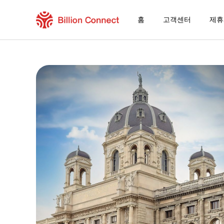
홈
고객센터
제휴
Republic Of Ireland eSIM
현재 목적지가 포함된 지역 요금제
eSIM을 즐기는 방법
Republic Of Ireland에서 Billion Conn
Billion Connect 유럽 eSIM [33개국] FAQ
목적지 및 데이터 요금제 선택
eSIM 설치하기
데이터 요금제 즐기기
안정적인 인터넷 연결
로밍 비용 절감
24/7 고객 서비스
쉬운 설치 방법
국내 전화번호 그대로 유지