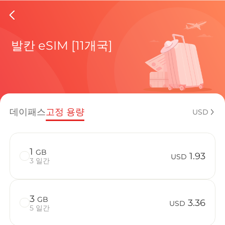
Romani
발칸 eSIM [11개국]
현재 목적
데이패스
고정 용량
USD
eSIM을 
1
GB
1.93
USD
3 일간
3
GB
Romania에
3.36
USD
5 일간