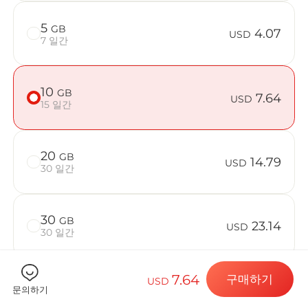
5
GB
4.07
USD
7 일간
Billion C
10
GB
7.64
USD
15 일간
목적지 및 데
20
GB
14.79
USD
30 일간
eSIM 설치하
30
GB
23.14
USD
30 일간
데이터 요금제
7.64
구매하기
USD
50
GB
33.86
문의하기
USD
30 일간