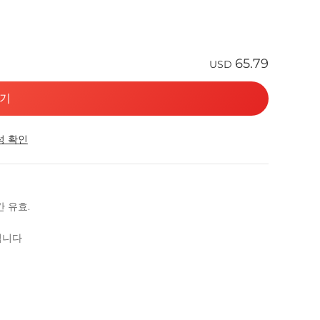
65.79
USD
기
성 확인
간 유효.
산됩니다