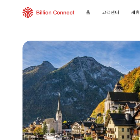
홈
고객센터
제휴
San Marino eSIM
현재 목적지가 포함된 지역 요금제
eSIM을 즐기는 방법
San Marino에서 Billion Connect eSI
Billion Connect 오렌지 월드 이심 FAQ
목적지 및 데이터 요금제 선택
eSIM 설치하기
데이터 요금제 즐기기
안정적인 인터넷 연결
로밍 비용 절감
24/7 고객 서비스
쉬운 설치 방법
국내 전화번호 그대로 유지