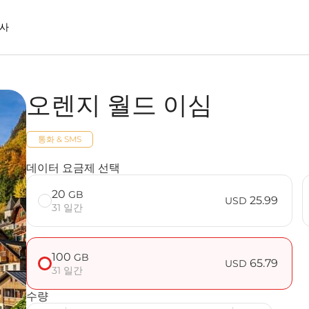
사
오렌지 월드 이심
M을 사용할 때의 장점
통화 & SMS
데이터 요금제 선택
20
GB
25.99
USD
31 일간
100
GB
65.79
USD
31 일간
수량