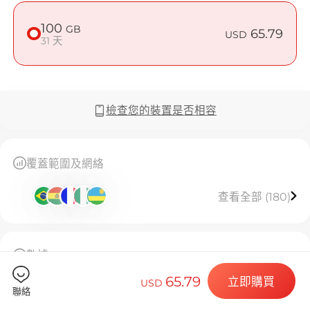
在 Bosnia 
100
GB
65.79
USD
31 天
Billion C
檢查您的裝置是否相容
選擇您的目的
覆蓋範圍及網絡
查看全部 (180)
安裝您的 eSI
數據
100GB高速流量，用完後限速128kbps無限使用，有
65.79
立即購買
USD
效期 31 天。
聯絡
此 eSIM 僅限安裝一次