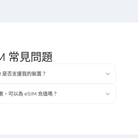
eSIM 常見問題
的 eSIM 是否支援我的裝置？
、平板與穿戴式裝置（例如 iPhone XS 以上、Google
laxy S20 以上）。更多詳情請查看 [
相容裝置
] 頁面。
數，可以為 eSIM 充值嗎？
。如需更多流量或天數，請重新購買新的 eSIM，並再次安裝