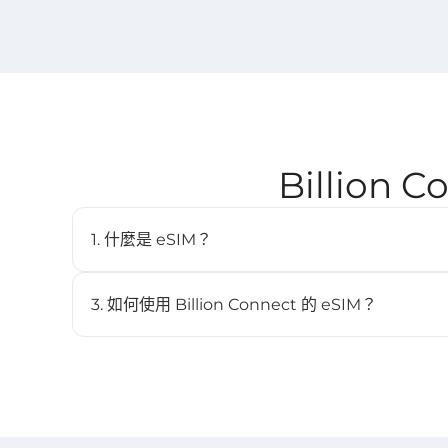
Billion 
1. 什麼是 eSIM？
eSIM（嵌入式SIM）是一種數位SIM卡，讓您無需實體
內建於相容裝置中，並可儲存多個配置檔。
3. 如何使用 Billion Connect 的 eSIM？
STEP 1 安裝 eSIM
BC eSIM 可透過 BC eSIM APP 一鍵安裝，或掃描 QR
STEP 2 啟動 eSIM
當裝置連接到目的地網路後，方案將自動開始生效（詳見 ST