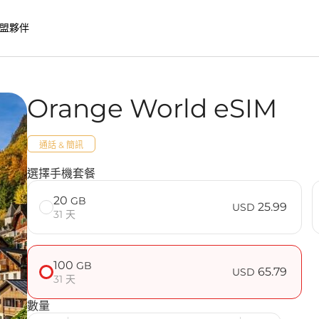
盟夥伴
Orange World eSIM
SIM 的優勢
通話 & 簡訊
見問題
選擇手機套餐
20
GB
25.99
USD
31 天
100
GB
65.79
USD
31 天
數量