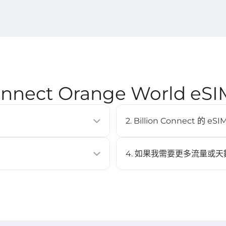
Connect Orange World 
2. Billion Connect 
SIM卡即可啟用行動數據方案。它
eSIM 支援大多數現代智慧型手機
Pixel 3 以上、Samsung Ga
4. 如果我需要更多流量或天
不可以，此 eSIM 不支援充值
 Code 進行安裝。
與啟用。
EP 3）。