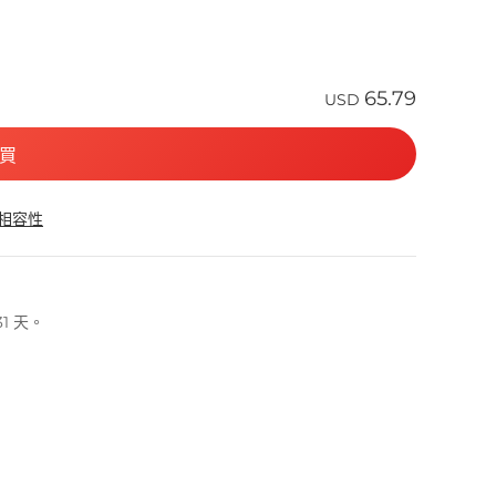
65.79
USD
買
 相容性
1 天。