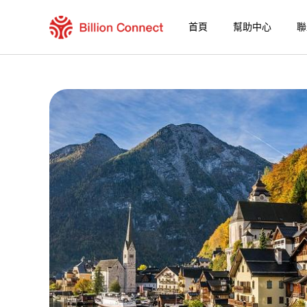
首頁
幫助中心
聯
Burkina Faso eSIM
包含目前目的地的區域套餐
如何享受您的 eSIM？
在 Burkina Faso 使用 Billion Connect e
Billion Connect Orange World eSIM 常
選擇您的目的地與數據套餐
安裝您的 eSIM
享受您的數據套餐
穩定的網路連接
避免漫遊費用
7/24 客戶服務
便捷安裝