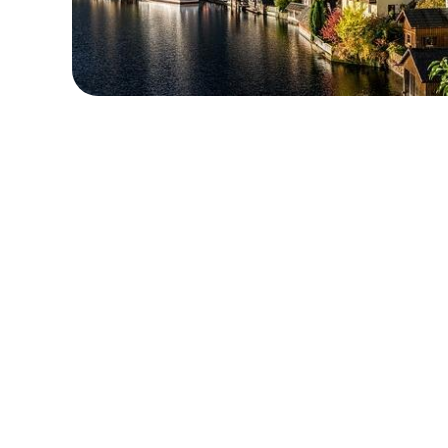
保留您的原本地區號碼
本地與區域套餐