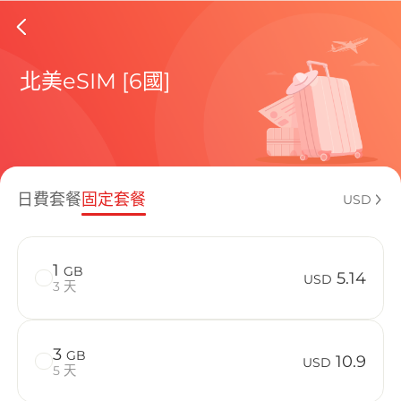
EI Salv
北美eSIM [6國]
包含目前
日費套餐
固定套餐
USD
如何享受您的
1
GB
5.14
USD
3 天
3
GB
10.9
USD
5 天