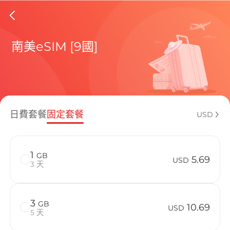
EI Salv
南美eSIM [9國]
包含目前
日費套餐
固定套餐
USD
如何享受您的
1
GB
5.69
USD
3 天
3
GB
10.69
USD
5 天