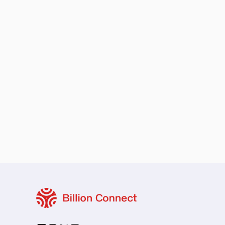
保留您的原本地區號碼
本地與區域套餐