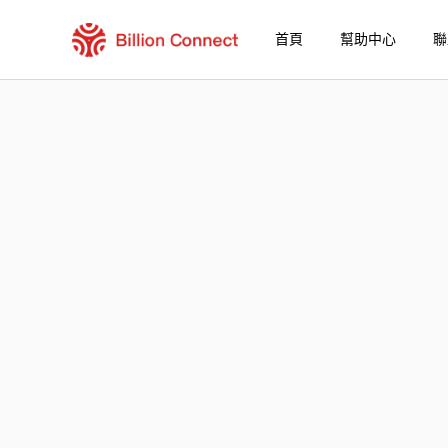
首頁
幫助中心
聯
Republic Of Ireland eSIM
包含目前目的地的區域套餐
如何享受您的 eSIM？
在 Republic Of Ireland 使用 Billion Con
Billion Connect Republic Of Ireland e
選擇您的目的地與數據套餐
安裝您的 eSIM
享受您的數據套餐
穩定的網路連接
避免漫遊費用
7/24 客戶服務
便捷安裝