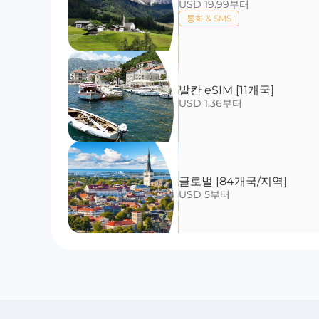
USD 19.99부터
통화 & SMS
발칸 eSIM [11개국]
USD 1.36부터
글로벌 [84개국/지역]
USD 5부터