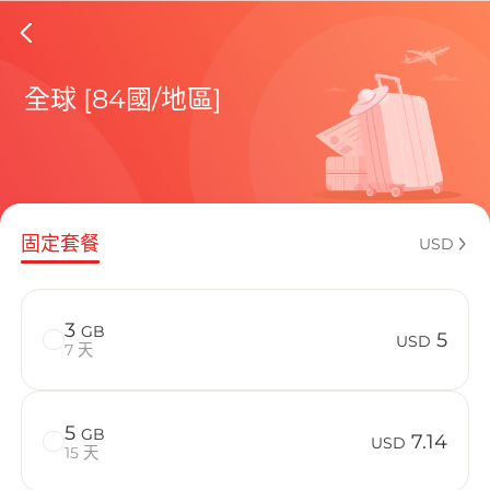
Aland I
全球 [84國/地區]
包含目前
固定套餐
USD
如何享受您的
3
GB
5
USD
7 天
5
GB
7.14
USD
15 天