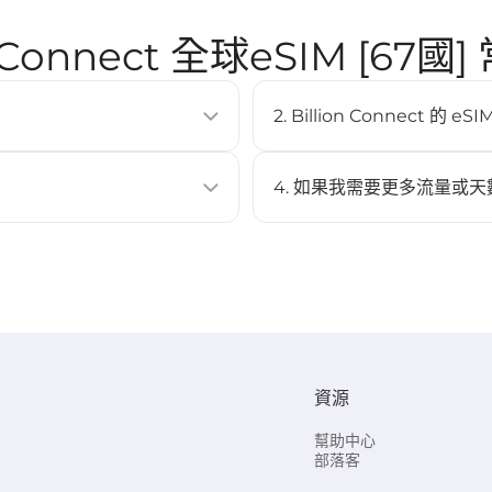
n Connect 全球eSIM [67
2. Billion Connect 
SIM卡即可啟用行動數據方案。它
eSIM 支援大多數現代智慧型手機
Pixel 3 以上、Samsung Ga
4. 如果我需要更多流量或天
不可以，此 eSIM 不支援充值
 Code 進行安裝。
與啟用。
EP 3）。
資源
eSIM。
幫助中心
部落客