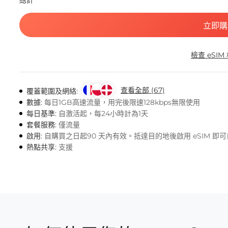
總計
立即購
檢查 eSIM
查看全部 (67)
覆蓋範圍及網絡:
數據:
每日1GB高速流量，用完後限速128kbps無限使用
每日基準:
自激活起，每24小時計為1天
套餐服務:
僅流量
啟用:
自購買之日起90 天內有效。抵達目的地後啟用 eSIM 即
熱點共享:
支援