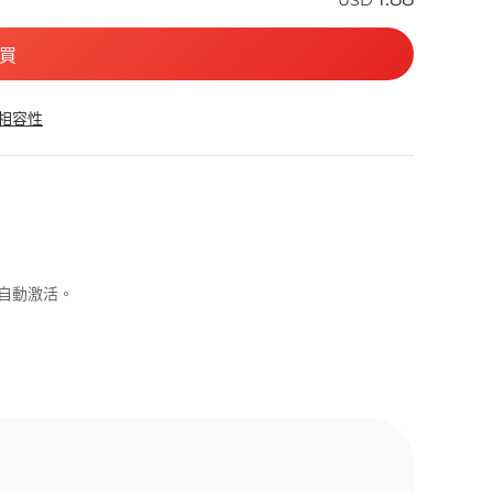
USD
買
 相容性
可自動激活。