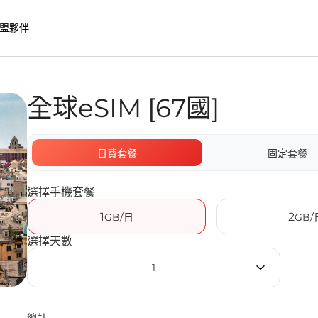
盟夥伴
全球eSIM [67國]
的優勢
日費套餐
固定套餐
選擇手機套餐
1
2
GB/日
GB/
選擇天數
1