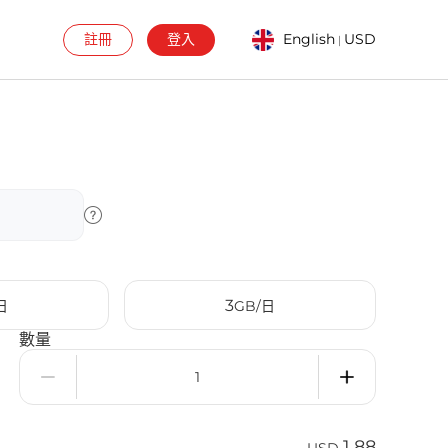
註冊
登入
English
USD
|
3
日
GB/日
數量
1.88