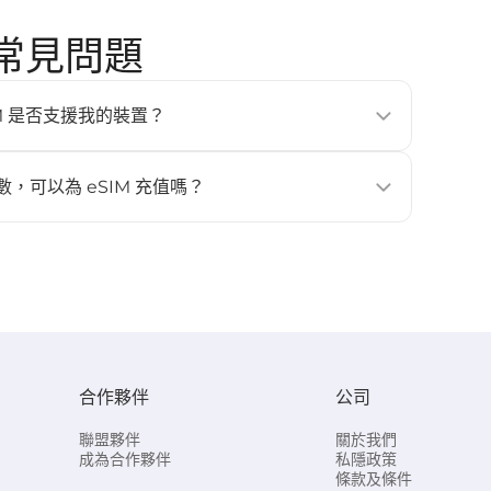
國] 常見問題
的 eSIM 是否支援我的裝置？
、平板與穿戴式裝置（例如 iPhone XS 以上、Google
laxy S20 以上）。更多詳情請查看 [
相容裝置
] 頁面。
數，可以為 eSIM 充值嗎？
。如需更多流量或天數，請重新購買新的 eSIM，並再次安裝
合作夥伴
公司
聯盟夥伴
關於我們
成為合作夥伴
私隱政策
條款及條件