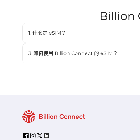
Billio
1. 什麼是 eSIM？
eSIM（嵌入式SIM）是一種數位SIM卡，讓您無需實體
內建於相容裝置中，並可儲存多個配置檔。
3. 如何使用 Billion Connect 的 eSIM？
STEP 1 安裝 eSIM
BC eSIM 可透過 BC eSIM APP 一鍵安裝，或掃描 QR
STEP 2 啟動 eSIM
當裝置連接到目的地網路後，方案將自動開始生效（詳見 ST
STEP 3 在目的地連線
- 前往設定>蜂窩，並開啟此蜂窩數據。
- 確保「數據漫遊」已開啟，並在「蜂窩數據」中選擇 BC 
- eSIM 會自動搜尋並連接到最佳的當地網路。