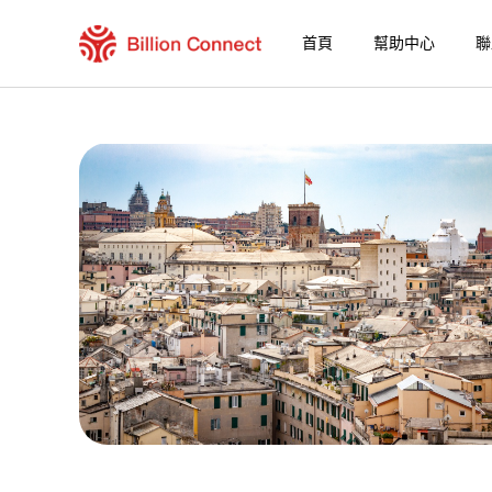
首頁
幫助中心
聯
Armenia eSIM
包含目前目的地的區域套餐
如何享受您的 eSIM？
在 Armenia 使用 Billion Connect eSIM 
Billion Connect 全球eSIM [67國] 常見問題
選擇您的目的地與數據套餐
安裝您的 eSIM
享受您的數據套餐
穩定的網路連接
避免漫遊費用
7/24 客戶服務
便捷安裝