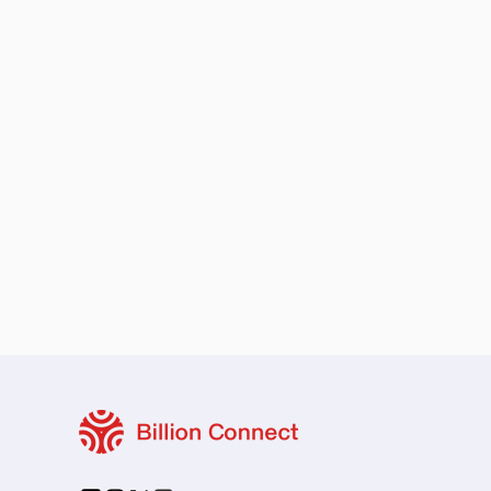
保留您的原本地區號碼
本地與區域套餐