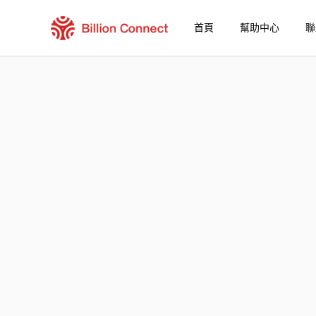
首頁
幫助中心
聯
Bangladesh eSIM
包含目前目的地的區域套餐
如何享受您的 eSIM？
在 Bangladesh 使用 Billion Connect eSI
Billion Connect Bangladesh eSIM 常見問題
選擇您的目的地與數據套餐
安裝您的 eSIM
享受您的數據套餐
穩定的網路連接
避免漫遊費用
7/24 客戶服務
便捷安裝