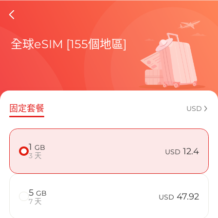
Barbado
全球eSIM [155個地區]
包含目前
固定套餐
USD
如何享受您的
1
GB
12.4
USD
3 天
5
GB
47.92
USD
7 天