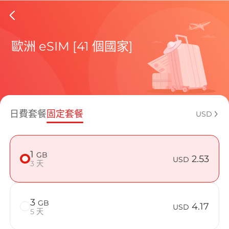
Belarus
歐洲 eSIM [41 個國家]
包含目前
日費套餐
固定套餐
USD
如何享受您的
1
GB
2.53
USD
3 天
3
GB
4.17
USD
5 天