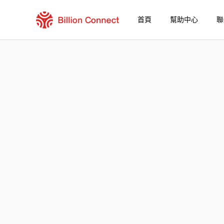
首頁
幫助中心
聯
Belgium eSIM
包含目前目的地的區域套餐
如何享受您的 eSIM？
在 Belgium 使用 Billion Connect eSIM 
Billion Connect Belgium eSIM 常見問題
選擇您的目的地與數據套餐
安裝您的 eSIM
享受您的數據套餐
穩定的網路連接
避免漫遊費用
7/24 客戶服務
便捷安裝