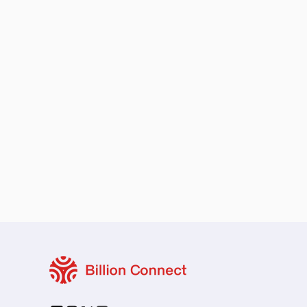
保留您的原本地區號碼
本地與區域套餐