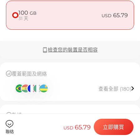
在 Burkina
100
GB
65.79
USD
31 天
Billion C
檢查您的裝置是否相容
選擇您的目的
覆蓋範圍及網絡
查看全部 (180)
安裝您的 eSI
數據
100GB高速流量，用完後限速128kbps無限使用，有
65.79
立即購買
USD
效期 31 天。
聯絡
此 eSIM 僅限安裝一次