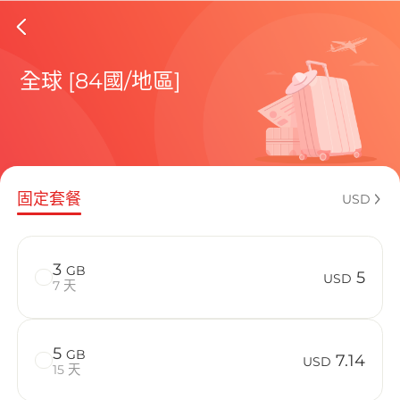
Canada 
全球 [84國/地區]
包含目前
固定套餐
USD
如何享受您的
3
GB
5
USD
7 天
5
GB
7.14
USD
15 天