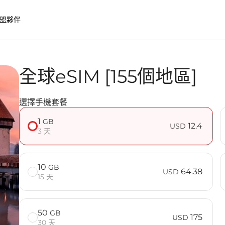
盟夥伴
全球eSIM [155個地區]
選擇手機套餐
常見問題
1
GB
12.4
USD
3 天
10
GB
64.38
USD
15 天
50
GB
175
USD
30 天