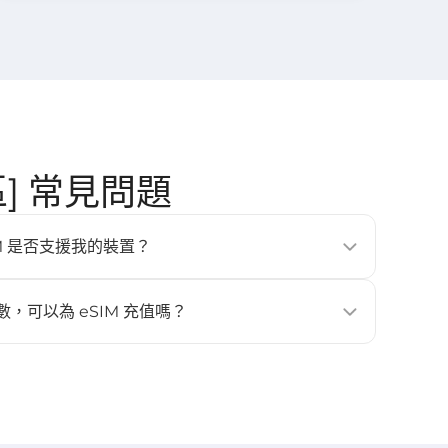
地區] 常見問題
的 eSIM 是否支援我的裝置？
、平板與穿戴式裝置（例如 iPhone XS 以上、Google
laxy S20 以上）。更多詳情請查看 [
相容裝置
] 頁面。
數，可以為 eSIM 充值嗎？
。如需更多流量或天數，請重新購買新的 eSIM，並再次安裝