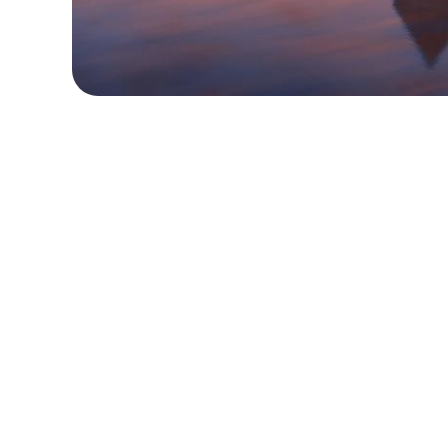
保留您的原本地區號碼
本地與區域套餐