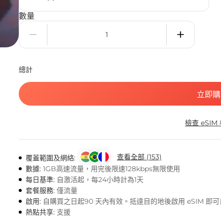
數量
總計
立即購
檢查 eSIM
查看全部 (153)
覆蓋範圍及網絡:
數據:
1GB高速流量，用完後限速128kbps無限使用
每日基準:
自激活起，每24小時計為1天
套餐服務:
僅流量
啟用:
自購買之日起90 天內有效。抵達目的地後啟用 eSIM 即
熱點共享:
支援