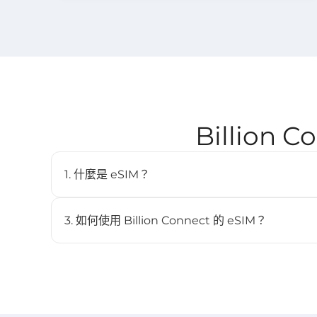
Billion
1. 什麼是 eSIM？
eSIM（嵌入式SIM）是一種數位SIM卡，讓您無需實體
內建於相容裝置中，並可儲存多個配置檔。
3. 如何使用 Billion Connect 的 eSIM？
STEP 1 安裝 eSIM
BC eSIM 可透過 BC eSIM APP 一鍵安裝，或掃描 QR
STEP 2 啟動 eSIM
當裝置連接到目的地網路後，方案將自動開始生效（詳見 ST