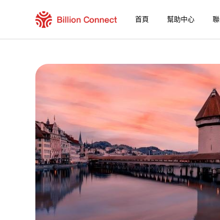
首頁
幫助中心
聯
Chad eSIM
包含目前目的地的區域套餐
如何享受您的 eSIM？
在 Chad 使用 Billion Connect eSIM 的優勢
Billion Connect 全球eSIM [155個地區] 
選擇您的目的地與數據套餐
安裝您的 eSIM
享受您的數據套餐
穩定的網路連接
避免漫遊費用
7/24 客戶服務
便捷安裝