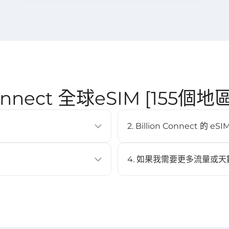
 Connect 全球eSIM [155個
2. Billion Connect 
SIM卡即可啟用行動數據方案。它
eSIM 支援大多數現代智慧型手機
Pixel 3 以上、Samsung Ga
4. 如果我需要更多流量或天
不可以，此 eSIM 不支援充值
 Code 進行安裝。
與啟用。
EP 3）。