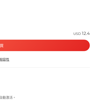
12.4
USD
買
 相容性
可自動激活。