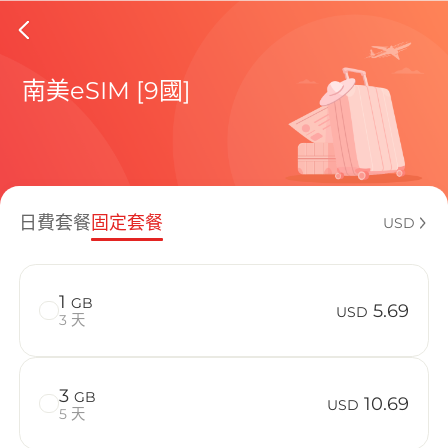
Chile e
南美eSIM [9國]
包含目前
日費套餐
固定套餐
USD
如何享受您的
1
GB
5.69
USD
3 天
3
GB
10.69
USD
5 天