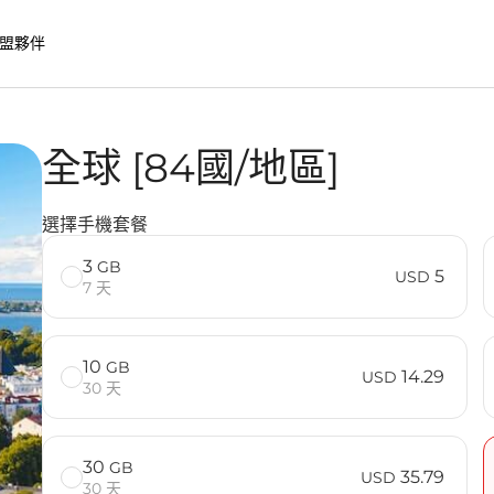
盟夥伴
全球 [84國/地區]
勢
選擇手機套餐
3
GB
5
USD
7 天
10
GB
14.29
USD
30 天
30
GB
35.79
USD
30 天