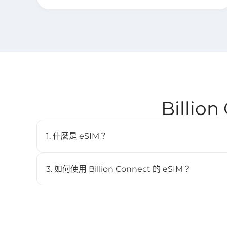
Billi
1. 什麼是 eSIM？
eSIM（嵌入式SIM）是一種數位SIM卡，讓您無需實體
內建於相容裝置中，並可儲存多個配置檔。
3. 如何使用 Billion Connect 的 eSIM？
STEP 1 安裝 eSIM
BC eSIM 可透過 BC eSIM APP 一鍵安裝，或掃描 QR
STEP 2 啟動 eSIM