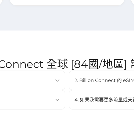
on Connect 全球 [84國/地區
2. Billion Connect 
SIM卡即可啟用行動數據方案。它
eSIM 支援大多數現代智慧型手機
Pixel 3 以上、Samsung Ga
4. 如果我需要更多流量或天
不可以，此 eSIM 不支援充值
 Code 進行安裝。
與啟用。