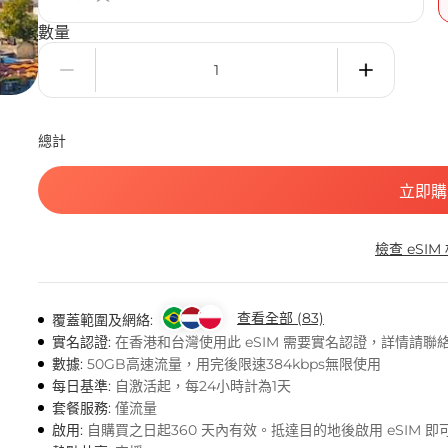
數量
總計
立即購
檢查 eSIM
查看全部 (83)
覆蓋範圍及網絡:
實名認證:
在香港和台灣使用此 eSIM 需要實名認證，詳情請聯
數據:
50GB高速流量，用完後限速384kbps無限使用
每日基準:
自激活起，每24小時計為1天
套餐服務:
僅流量
啟用:
自購買之日起360 天內有效。抵達目的地後啟用 eSIM 