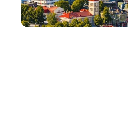
保留您的原本地區號碼
本地與區域套餐