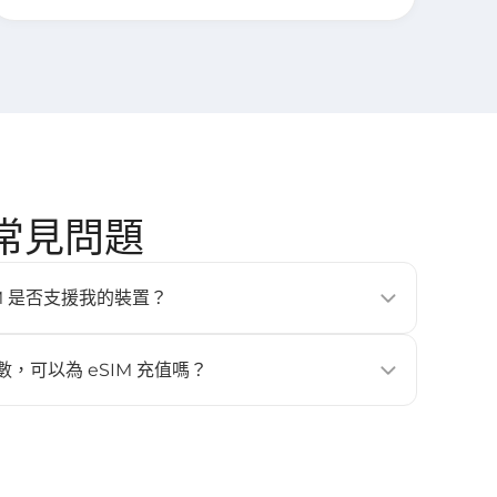
] 常見問題
的 eSIM 是否支援我的裝置？
、平板與穿戴式裝置（例如 iPhone XS 以上、Google
laxy S20 以上）。更多詳情請查看 [
相容裝置
] 頁面。
數，可以為 eSIM 充值嗎？
。如需更多流量或天數，請重新購買新的 eSIM，並再次安裝