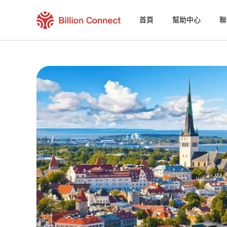
首頁
幫助中心
聯
China eSIM
包含目前目的地的區域套餐
如何享受您的 eSIM？
在 China 使用 Billion Connect eSIM 的優
Billion Connect 全球 [84國/地區] 常見問題
選擇您的目的地與數據套餐
安裝您的 eSIM
享受您的數據套餐
穩定的網路連接
避免漫遊費用
7/24 客戶服務
便捷安裝