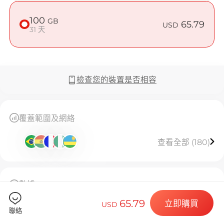
在 Cote D'
100
GB
65.79
USD
31 天
Billion C
檢查您的裝置是否相容
選擇您的目的
覆蓋範圍及網絡
查看全部 (180)
安裝您的 eSI
數據
100GB高速流量，用完後限速128kbps無限使用，有
65.79
立即購買
USD
效期 31 天。
聯絡
此 eSIM 僅限安裝一次