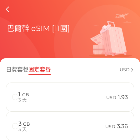
Croatia
巴爾幹 eSIM [11國]
包含目前
日費套餐
固定套餐
USD
如何享受您的
1
GB
1.93
USD
3 天
3
GB
3.36
USD
5 天